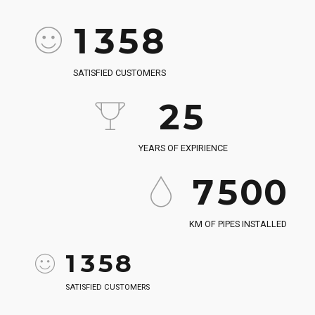
0
2
4
7
2
7
9
2
0
5
5
6
9
9
7
1
3
5
8
0
3
8
0
3
1
6
6
7
0
0
8
0
2
4
6
9
1
4
9
SATISFIED CUSTOMERS
4
2
7
7
8
1
9
3
5
7
0
2
5
0
2
5
3
8
8
9
0
4
6
8
0
3
3
6
6
4
9
9
0
YEARS OF EXPIRIENCE
1
4
5
7
9
4
7
0
0
7
5
0
0
0
2
5
1
1
6
8
0
1
3
6
5
8
8
6
0
2
2
KM OF PIPES INSTALLED
0
2
4
7
7
9
1
6
9
0
3
3
9
7
1
3
5
8
2
8
0
1
4
4
7
0
2
4
6
9
0
8
0
3
SATISFIED CUSTOMERS
2
0
5
5
3
5
7
0