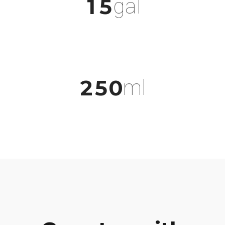
1
6
1
5
gal
0
9
0
2
7
2
6
0
0
3
8
3
7
1
4
9
4
8
2
5
0
ml
5
9
3
6
6
0
0
4
7
7
1
5
8
8
2
6
9
9
0
0
0
3
7
0
0
1
1
1
4
8