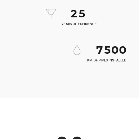
9
8
1
4
9
3
1
6
6
4
6
8
0
2
5
9
4
2
7
7
0
5
7
9
3
6
5
3
8
8
YEARS OF EXPIRIENCE
6
8
0
0
4
7
6
4
9
9
7
9
5
8
7
5
0
0
8
0
6
9
8
6
9
KM OF PIPES INSTALLED
7
0
9
7
0
8
0
8
9
9
0
0
0
0