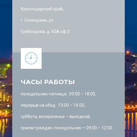
Краснодарский край,
г. Геленджик, ул.
Грибоедова, д. 60А оф.3
ЧАСЫ РАБОТЫ
понедельник-пятница: 09:00 – 18:00,
перерыв на обед: 13:00 – 14:00,
суббота, воскресенье – выходной,
прием граждан: понедельник — 09:00 – 12:00.